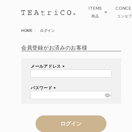
ITEMS
CONCE
商品
コンセ
HOME
ログイン
TeaEAT
ブログ
Black
おい
会員登録がお済みのお客様
Tea ware
オン
メールアドレス
(
必
須
パスワード
)
(
必
須
)
ログイン