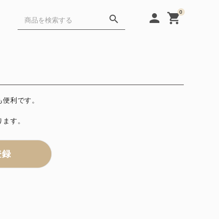
0
person
shopping_cart
search
Gift
FAQ
も便利です。
Cafe・Protein
ります。
登録