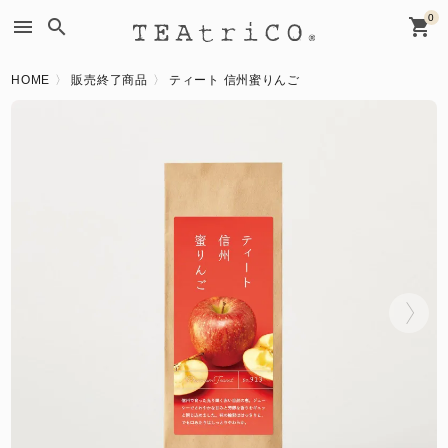
0
menu
search
shopping_cart
HOME
販売終了商品
ティート 信州蜜りんご