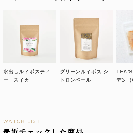
ティートの虜
1
2024/12/09
女性
購入者
ティートは一粒で三度美味しい！

まず、浮かび上がったドライフルーツを楽しむ、香
り高いお茶を楽しむ、そして時間を置いて甘みの増
したカップの底のフルーツをすくいあげ頂く。

まさに香りを楽しむ、食べるお茶で、至福の時を過
ごせることまちがいなし！！！
水出しルイボスティ
グリーンルイボス シ
TEA'
ー スイカ
トロンベール
デン（
WATCH LIST
最近チェックした商品