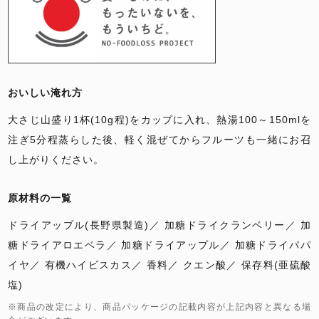
おいしい淹れ方
大さじ山盛り1杯(10g程)をカップに入れ、熱湯100～150mlを
注ぎ5分程蒸らした後、軽く混ぜてからフルーツも一緒にお召
し上がりください。
原材料の一覧
ドライアップル(長野県製造)
加糖ドライクランベリー
加
糖ドライアロエベラ
加糖ドライアップル
加糖ドライパパ
イヤ
有機ハイビスカス
香料
クエン酸
保存料(亜硫酸
塩)
※商品の改定により、商品パッケージの記載内容が上記内容と異なる場