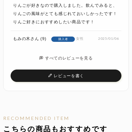
りんごが好きなので購入しました。飲んでみると、
りんごの風味がとても感じれておいしかったです！

りんご好きにおすすめしたい商品です！
もみの木
9
2025/01/06
女性
購入者
子どもたちに人気でした。

すべてのレビューを見る
シャルドネと比べるとやや酸味がありますが、飲み
やすいです。りんご好きな方は多いので、通年取扱
レビューを書く
って欲しいです。
Sunny
3
2024/12/15
非公開
購入者
りんごの味も匂いもしっかりあって美味しかったで
RECOMMENDED ITEM
す
こちらの商品もおすすめです