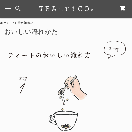
menu
search
shopping_cart
ホーム
お茶の淹れ方
おいしい淹れかた