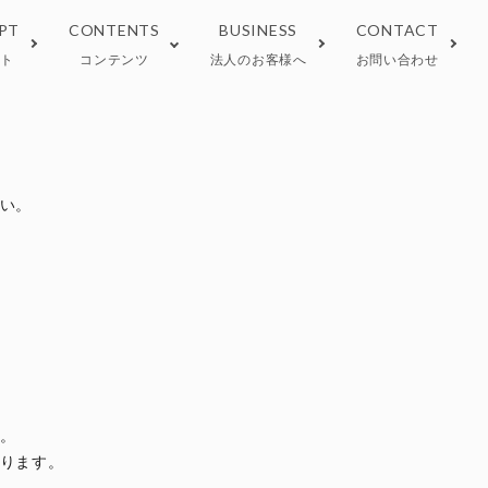
PT
CONTENTS
BUSINESS
CONTACT
プト
コンテンツ
法人のお客様へ
お問い合わせ
 tea
しい淹れ方
Wellness tea
正規取扱い店
い。
ラインストア限定
期間限定
。
ります。