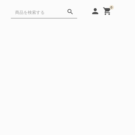
0
person
shopping_cart
search
Gift
FAQ
Cafe・Protein