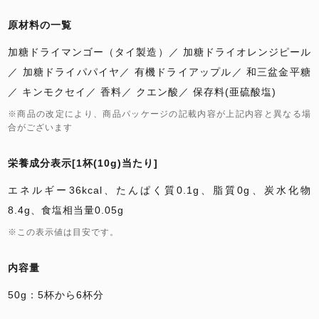
原材料の一覧
加糖ドライマンゴー（タイ製造）
加糖ドライオレンジピール
加糖ドライパパイヤ
有機ドライアップル
和三盆金平糖
キンモクセイ
香料
クエン酸
保存料(亜硫酸塩)
※商品の改定により、商品パッケージの記載内容が上記内容と異なる場
合がございます
栄養成分表示[1杯(10g)当たり]
エネルギー36kcal、たんぱく質0.1g、脂質0g、炭水化物
8.4g、食塩相当量0.05g
※この表示値は目安です。
内容量
50g：5杯から6杯分