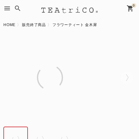
0
menu
search
shopping_cart
HOME
販売終了商品
フラワーティート 金木犀