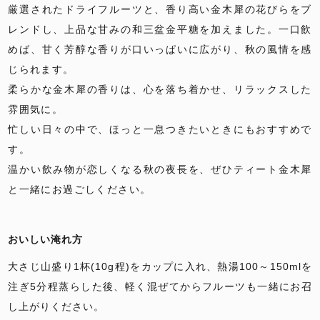
厳選されたドライフルーツと、香り高い金木犀の花びらをブ
レンドし、上品な甘みの和三盆金平糖を加えました。一口飲
めば、甘く芳醇な香りが口いっぱいに広がり、秋の風情を感
じられます。
柔らかな金木犀の香りは、心を落ち着かせ、リラックスした
雰囲気に。
忙しい日々の中で、ほっと一息つきたいときにもおすすめで
す。
温かい飲み物が恋しくなる秋の夜長を、ぜひティート金木犀
と一緒にお過ごしください。
おいしい淹れ方
大さじ山盛り1杯(10g程)をカップに入れ、熱湯100～150mlを
注ぎ5分程蒸らした後、軽く混ぜてからフルーツも一緒にお召
し上がりください。