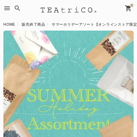
0
menu
search
shopping_cart
HOME
販売終了商品
サマーホリデーアソート【オンラインストア限定