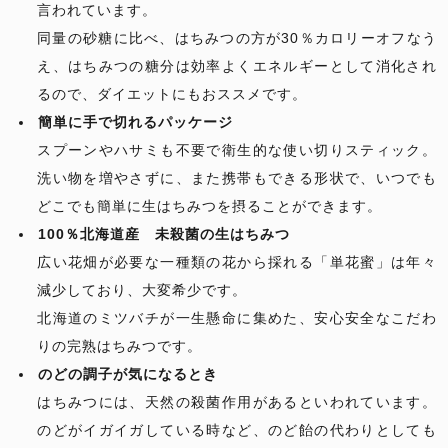
言われています。
同量の砂糖に比べ、はちみつの方が30％カロリーオフなう
え、はちみつの糖分は効率よくエネルギーとして消化され
るので、ダイエットにもおススメです。
簡単に手で切れるパッケージ
スプーンやハサミも不要で衛生的な使い切りスティック。
洗い物を増やさずに、また携帯もできる形状で、いつでも
どこでも簡単に生はちみつを摂ることができます。
100％北海道産 未殺菌の生はちみつ
広い花畑が必要な一種類の花から採れる「単花蜜」は年々
減少しており、大変希少です。
北海道のミツバチが一生懸命に集めた、安心安全なこだわ
りの完熟はちみつです。
のどの調子が気になるとき
はちみつには、天然の殺菌作用があるといわれています。
のどがイガイガしている時など、のど飴の代わりとしても