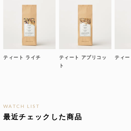
とても甘いので、甘いものが好きならひとならおい
しく感じると思います。

おやつがわりに子供と食べたりしています。
hinana
2
2024/09/29
非公開
購入者
こちらのお品とティート ソレイユと混ぜて頂くと

ティート ライチ
ティート アプリコッ
ティー
ト
WATCH LIST
最近チェックした商品