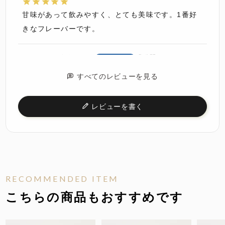
甘味があって飲みやすく、とても美味です。1番好
きなフレーバーです。
にこちゃん
6
2024/12/11
非公開
購入者
すべてのレビューを見る
パッケージを開けたら甘いメロンの香りに包まれま
す。ローズの香りもほのかにします。酸味が無いの
レビューを書く
で飲みやすい。くどくない甘み、飲んだ後スッキリ
する爽快感も少しあります。フルーツは噛むほど甘
いです。とても美味しいです。
ぽんた
1
2024/11/27
非公開
購入者
RECOMMENDED ITEM
こちらの商品もおすすめです
メロンの香りがすごくいい香りでした！！

ローズの香りは控えめでした。
