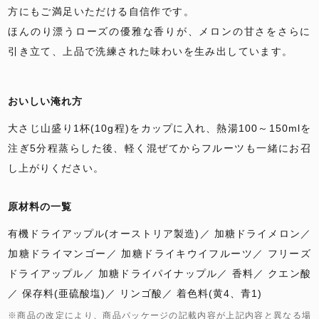
方にもご満足いただける自信作です。
ほんのり漂うローズの優雅な香りが、メロンの甘さをさらに
引き立て、上品で洗練された味わいを生み出しています。
おいしい淹れ方
大さじ山盛り1杯(10g程)をカップに入れ、熱湯100～150mlを
注ぎ5分程蒸らした後、軽く混ぜてからフルーツも一緒にお召
し上がりください。
原材料の一覧
有機ドライアップル(オーストリア製造)
加糖ドライメロン
加糖ドライマンゴー
加糖ドライキウイフルーツ
フリーズ
ドライアップル
加糖ドライパイナップル
香料
クエン酸
保存料(亜硫酸塩)
リンゴ酸
着色料(黄4、青1)
※商品の改定により、商品パッケージの記載内容が上記内容と異なる場