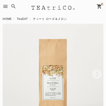
0
menu
search
shopping_cart
HOME
TeaEAT
ティート ローズ＆メロン