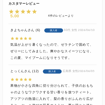
5.00
4
きよちゃん
6
2026/06/10
60代
女性
購入者
気温が上がり暑くなったので、ゼラチンで固めて、
ぜりーにしてみました。爽やかなスイーツになり、
この夏、マイブームになりそうです。
とっくん
12
2026/06/05
広島県
女性
購入者
果物が小さな四角に切り分けられて、子供のおもち
ゃのようなワクワクする甘い香りを放つティート。
アツアツの熱湯に入れて、梨の香りがふんわり広が