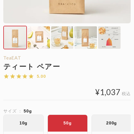
TeaEAT
ティート ペアー
5.00
¥
1,037
税込
サイズ
50g
10g
50g
200g