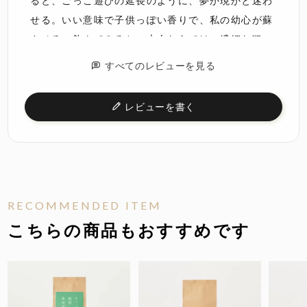
ると、ごっこ遊びの延長のように、夢か現かと迷わ
せる。いい意味で子供っぽい香りで、私の幼心が蘇
させる。飲んでみると、大人ならではの繊細な狙い
を感じさせ、私は安定した土台の上でドライフルー
すべてのレビューを見る
ツを舌で遊ぶ。特に加糖ペアーがシャキシャキして
いてビックリする。急に現実に戻る。子供心には理
レビューを書く
性があったが、この噛み心地に本能の赴くままでペ
アーをスプーンで探し回る。私は飲み物で我を忘れ
たことがなかった。
とーり
5
2026/01/06
非公開
購入者
RECOMMENDED ITEM
こちらの商品もおすすめです
このシリーズの中では個性は弱めですが、裏を返せ
ば万人受けしやすい味でもあります。贈り物にする
なら最適です！