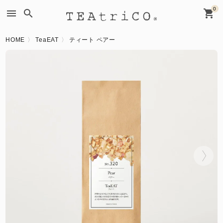
0
menu
search
shopping_cart
HOME
TeaEAT
ティート ペアー