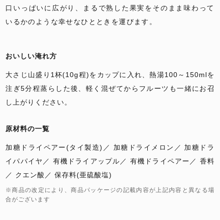
口いっぱいに広がり、まるで熟した果実をそのまま味わって
いるかのような幸せなひとときを運びます。
おいしい淹れ方
大さじ山盛り1杯(10g程)をカップに入れ、熱湯100～150mlを
注ぎ5分程蒸らした後、軽く混ぜてからフルーツも一緒にお召
し上がりください。
原材料の一覧
加糖ドライペアー(タイ製造)
加糖ドライメロン
加糖ドラ
イパパイヤ
有機ドライアップル
有機ドライペアー
香料
クエン酸
保存料(亜硫酸塩)
※商品の改定により、商品パッケージの記載内容が上記内容と異なる場
合がございます