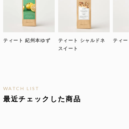
ロイママン
1
2025/12/24
非公開
購入者
この季節にぴったりのティーだと思います。

ホッと出来る時間を楽しんでます。
ティート 紀州本ゆず
ティート シャルドネ
ティー
スイート
WATCH LIST
最近チェックした商品