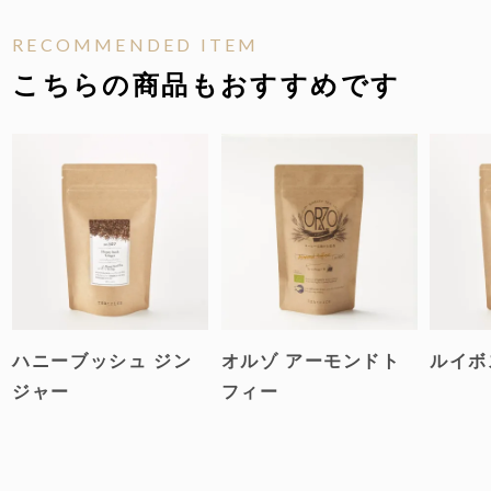
いたよりも優しいリンゴの甘みの方が素敵。ティー
RECOMMENDED ITEM
トリコのルイボスティーをもっと試したくなりまし
こちらの商品もおすすめです
た。ここのルイボスティーの初めては彼女で良かっ
たと思います。美味しくてオカワリしちゃいまし
た！
みぽ
1
2024/10/14
非公開
購入者
初めて利用させていただきました！！

ルイボスティすごく体がぽかぽかして、美味しいで
す！！

ハニーブッシュ ジン
オルゾ アーモンドト
ルイボ
リピート決定です！！
ジャー
フィー