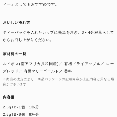
ィー」としてもおすすめです。
おいしい淹れ方
ティーバッグを入れたカップに熱湯を注ぎ、3～4分程蒸らして
からお召し上がりください。
原材料の一覧
ルイボス(南アフリカ共和国産)
有機ドライアップル
ロー
ズレッド
有機マリーゴールド
香料
※商品の改定により、商品パッケージの記載内容が上記内容と異なる場
合がございます
内容量
2.5gTB×1個 1杯分
2.5gTB×8個 8杯分