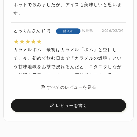
ホットで飲みましたが、アイスも美味しいと思いま
す。
とっくん
12
2026/05/09
広島県
購入者
カラメルポム、最初はカラメル「ボム」と空目し
て、今、初めて飲む日まで「カラメルの爆弾」とい
う甘味地獄をお茶で浸れるんだと、ニタニタしなが
ら熱湯を用意していました。原材料を改めて見て、
なぜリンゴが使われるのか、と「ボム」に支配され
すべてのレビューを見る
た脳は茶葉の匂いを嗅いでおかしいと思い、ちゃん
と名前を読むとカラメル「ポム」と書いてあって、
レビューを書く
「リンゴ」ちゃん…！とうふふと清楚な笑い声が出
ました。味は感動モノです！ルイボスティーでいつ
の間にか夢をなくしていた私の心がるんるんと蘇る
味！リンゴちゃんの味！カラメルの爆弾を想像して