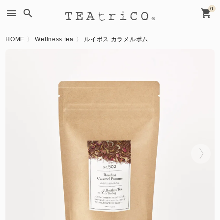
0
menu
search
shopping_cart
HOME
Wellness tea
ルイボス カラメルポム