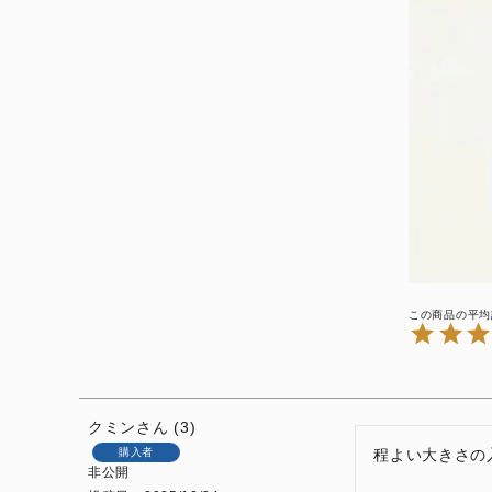
クミン
3
購入者
程よい大きさの
非公開