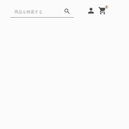
0
person
shopping_cart
search
Gift
FAQ
Cafe・Protein