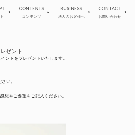
PT
CONTENTS
BUSINESS
CONTACT
プト
コンテンツ
法人のお客様へ
お問い合わせ
 tea
しい淹れ方
Wellness tea
正規取扱い店
プレゼント
ポイントをプレゼントいたします。
ラインストア限定
期間限定
ださい。
の感想やご要望をご記入ください。
。