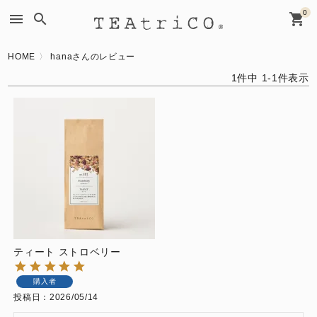
0
menu
search
shopping_cart
HOME
hanaさんのレビュー
1
件中
1
-
1
件表示
ティート ストロベリー
購入者
投稿日
2026/05/14