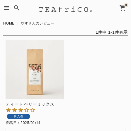
0
menu
search
shopping_cart
HOME
やすさんのレビュー
1
件中
1
-
1
件表示
ティート ベリーミックス
購入者
投稿日
2025/01/14