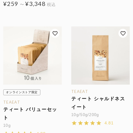
¥
259
¥
3,348
〜
税込
TEAEAT
オンラインストア限定
ティート シャルドネス
TEAEAT
イート
ティート バリューセッ
10g/50g/200g
ト
4.81
10g