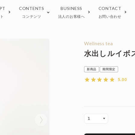
PT
CONTENTS
BUSINESS
CONTACT
プト
コンテンツ
法人のお客様へ
お問い合わせ
 tea
しい淹れ方
Wellness tea
正規取扱い店
Wellness tea
水出しルイボ
ラインストア限定
期間限定
新商品
期間限定
5.00