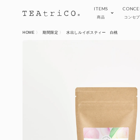
ITEMS
CONCE
商品
コンセ
HOME
期間限定
水出しルイボスティー 白桃
TeaEAT
ブログ
Black
おい
Tea ware
オン