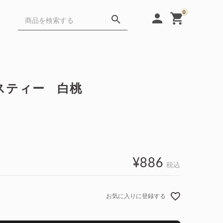
0
person
shopping_cart
search
Gift
FAQ
スティー 白桃
Cafe・Protein
¥
886
税込
お気に入りに登録する