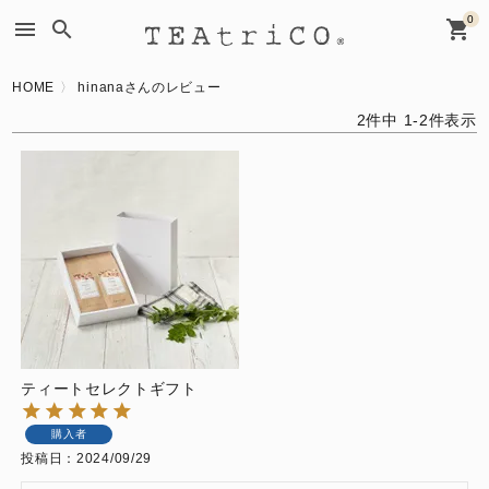
0
menu
search
shopping_cart
HOME
hinanaさんのレビュー
2
件中
1
-
2
件表示
ティートセレクトギフト
購入者
投稿日
2024/09/29