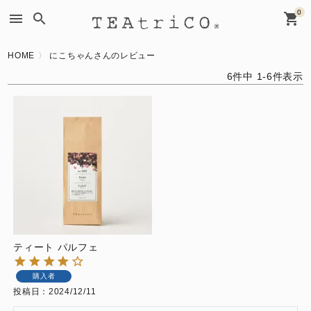
0
menu
search
shopping_cart
HOME
にこちゃんさんのレビュー
6
件中
1
-
6
件表示
ティート パルフェ
購入者
投稿日
2024/12/11