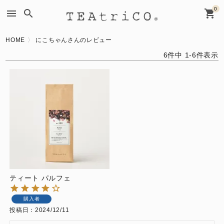
0
menu
search
shopping_cart
HOME
にこちゃんさんのレビュー
6
件中
1
-
6
件表示
ティート パルフェ
購入者
投稿日
2024/12/11