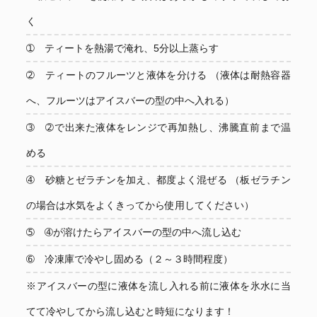
く
➀ ティートを熱湯で淹れ、5分以上蒸らす
➁ ティートのフルーツと液体を分ける （液体は耐熱容器
へ、フルーツはアイスバーの型の中へ入れる）
➂ ➁で出来た液体をレンジで再加熱し、沸騰直前まで温
める
➃ 砂糖とゼラチンを加え、都度よく混ぜる （板ゼラチン
の場合は水気をよくきってから使用してください）
➄ ➃が溶けたらアイスバーの型の中へ流し込む
➅ 冷凍庫で冷やし固める（２～３時間程度）
※アイスバーの型に液体を流し入れる前に液体を氷水に当
てて冷やしてから流し込むと時短になります！